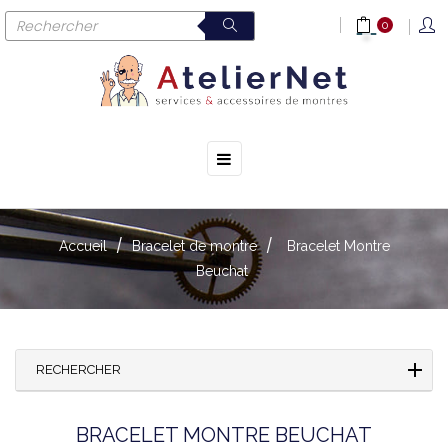
0
☰
Basculer
la
navigation
Accueil
Bracelet de montre
Bracelet Montre
Beuchat
RECHERCHER
BRACELET MONTRE BEUCHAT