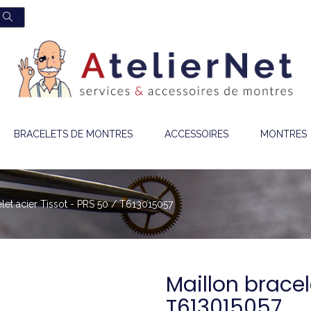
BRACELETS DE MONTRES
ACCESSOIRES
MONTRES
elet acier Tissot - PRS 50 / T613015057
Maillon bracel
T613015057