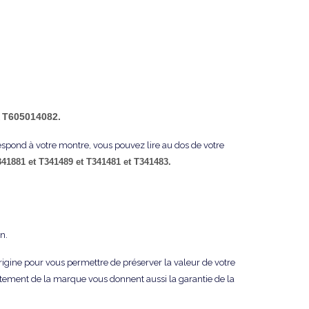
T605014082
.
t
respond à votre montre, vous pouvez lire au dos de votre
341881 et
T341489 et
T341481 et
T341483.
n.
origine pour vous permettre de préserver la valeur de votre
tement de la marque vous donnent aussi la garantie de la