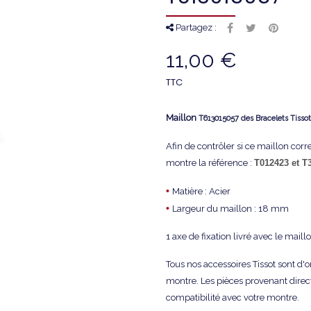
Partagez :
11,00 €
TTC
Maillon
T613015057 des Bracelets Tisso
Afin de contrôler si ce maillon cor
montre la référence :
T012423
et
T
•
Matière : Acier
•
Largeur du maillon : 18 mm
1 axe de fixation livré avec le maillo
Tous nos accessoires Tissot sont d'
montre. Les pièces provenant direc
compatibilité avec votre montre.