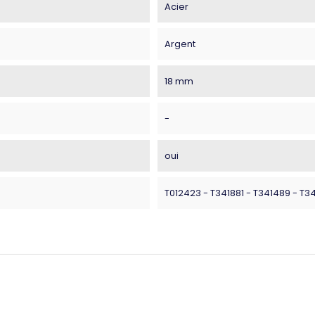
Acier
Argent
18 mm
-
oui
T012423 - T341881 - T341489 - T3