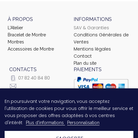
À PROPOS
INFORMATIONS
SAV & Garanties
L'Atelier
Conditions Générales de
Bracelet de Montre
Ventes
Montres
Mentions légales
Accessoires de Montre
Contact
Plan du site
CONTACTS
PAIEMENTS
07 82 40 84 80
courrier@ateliernet.com
104 Rue du Temple -
En poursuivant votre navigation, vous acceptez
Questions relatives au
75003 Paris
l'utilisation de cookies pour vous offrir le meilleur service et
paiement ?
Contactez-nous
vous proposer des offres adaptées à vos centres
!
d'intérêt
Plus d'informations
Personnalisation