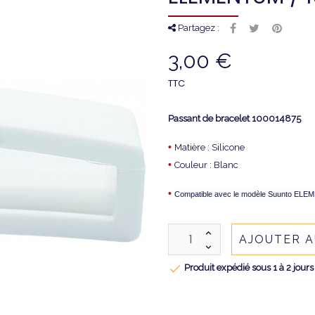
Partagez :
3,00 €
TTC
Passant de bracelet
100014875
•
Matière : S
ilicone
•
Couleur : Blanc
•
Compatible avec le modèle Suunto EL
AJOUTER A

Produit expédié sous 1 à 2 jours