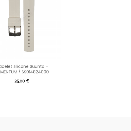
acelet silicone Suunto -
EMENTUM / SS014824000
35,00 €