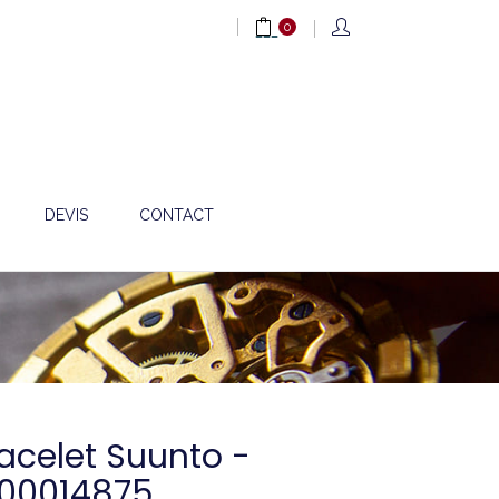
0
DEVIS
CONTACT
acelet Suunto -
100014875