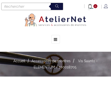
0
☰
Basculer
la
navigation
Accueil
Accessoires de montres
Vis Suunto -
ELEMENTUM / 100018705