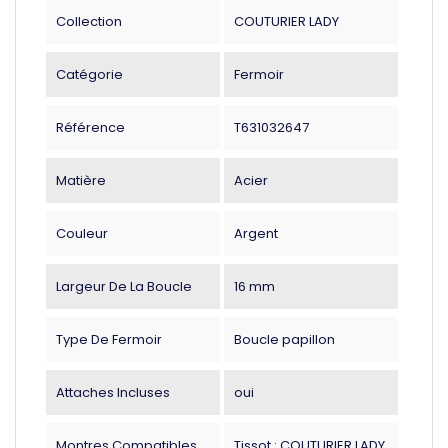
Collection
COUTURIER LADY
Catégorie
Fermoir
Référence
T631032647
Matière
Acier
Couleur
Argent
Largeur De La Boucle
16 mm
Type De Fermoir
Boucle papillon
Attaches Incluses
oui
Montres Compatibles
Tissot : COUTURIER LADY