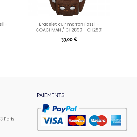
il -
Bracelet cuir marron Fossil -
B
0
COACHMAN / CH2890 - CH2891
39,00 €
PAIEMENTS
3 Paris