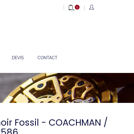
0
DEVIS
CONTACT
 noir Fossil - COACHMAN /
2586