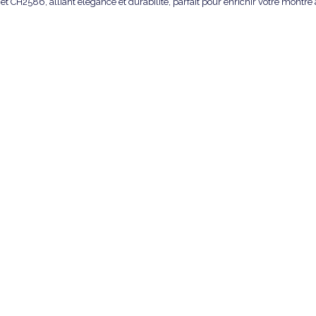
 CH2586, alliant élégance et durabilité, parfait pour enrichir votre montre
FOSSIL
COACHMAN
Bracelet de montre
CH2564
CH2586
Cuir