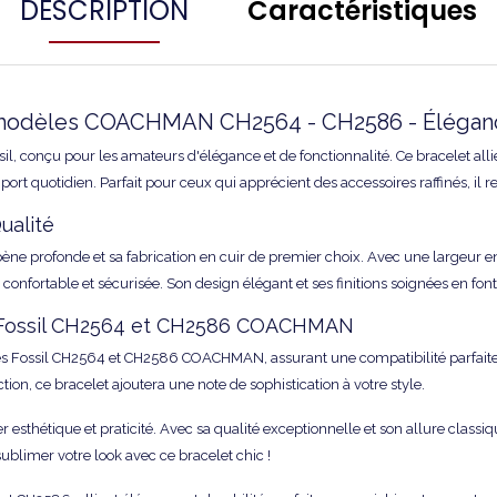
DESCRIPTION
Caractéristiques
odèles COACHMAN CH2564 - CH2586 - Élégan
sil, conçu pour les amateurs d'élégance et de fonctionnalité. Ce bracelet alli
ort quotidien. Parfait pour ceux qui apprécient des accessoires raffinés, il 
ualité
ène profonde et sa fabrication en cuir de premier choix. Avec une largeur en
confortable et sécurisée. Son design élégant et ses finitions soignées en font
s Fossil CH2564 et CH2586 COACHMAN
es Fossil CH2564 et CH2586 COACHMAN, assurant une compatibilité parfaite
ion, ce bracelet ajoutera une note de sophistication à votre style.
r esthétique et praticité. Avec sa qualité exceptionnelle et son allure classiq
blimer votre look avec ce bracelet chic !