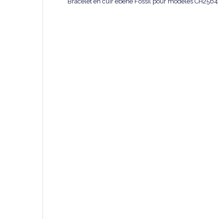
Bracelet en cuir ébène Fossil pour modèles CH2564 et
Marque
Collection
Catégorie
Référence
Matière