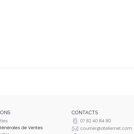
8 mm
21 mm
Aucun(e)
IONS
CONTACTS
ties
07 82 40 84 80
Générales de Ventes
courrier@ateliernet.com