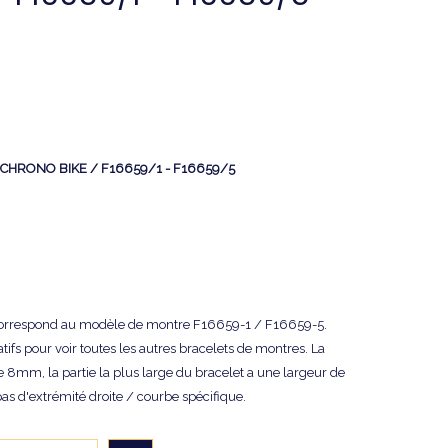
a - CHRONO BIKE / F16659/1 - F16659/5
 correspond au modèle de montre F16659-1 / F16659-5.
tifs pour voir toutes les autres bracelets de montres. La
de 8mm, la partie la plus large du bracelet a une largeur de
s d'extrémité droite / courbe spécifique.