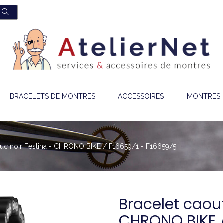
BRACELETS DE MONTRES
ACCESSOIRES
MONTRES
uc noir Festina - CHRONO BIKE / F16659/1 - F16659/5
Bracelet caou
CHRONO BIKE /