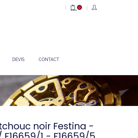
0
DEVIS
CONTACT
tchouc noir Festina -
 F16659/1 - F16659/5