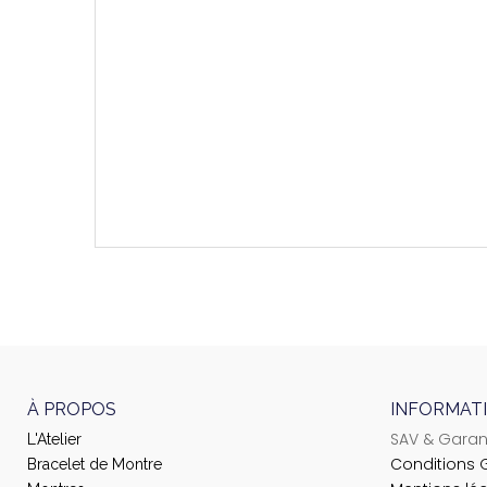
Largeur De L'entrecorne (largeur Bracelet)
Largeur De La Boucle
Type De Fermoir
À PROPOS
INFORMAT
SAV & Garan
L'Atelier
Conditions 
Bracelet de Montre