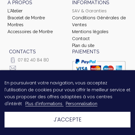
À PROPOS
INFORMATIONS
SAV & Garanties
L'Atelier
Conditions Générales de
Bracelet de Montre
Ventes
Montres
Mentions légales
Accessoires de Montre
Contact
Plan du site
CONTACTS
PAIEMENTS
07 82 40 84 80
courrier@ateliernet.com
104 Rue du Temple -
En poursuivant votre navigation, vous acceptez
Questions relatives au
75003 Paris
l'utilisation de cookies pour vous offrir le meilleur service et
paiement ?
Contactez-nous
vous proposer des offres adaptées à vos centres
!
d'intérêt
Plus d'informations
Personnalisation
J'ACCEPTE
© 2021 Ateliernet. Tous droits réservés
Laissez-nous un message