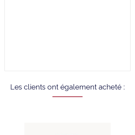
Largeur De
22 mm
L'entrecorne (largeur
Bracelet)
Largeur De La Boucle
20 mm
Type De Fermoir
À Boucle
Les clients ont également acheté :