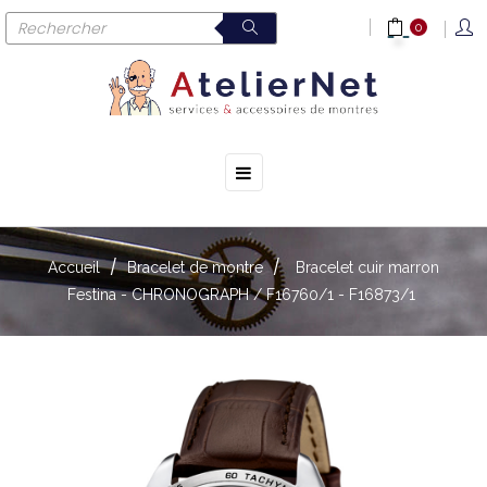
0
☰
Basculer
la
navigation
Accueil
Bracelet de montre
Bracelet cuir marron
Festina - CHRONOGRAPH / F16760/1 - F16873/1