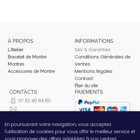
À PROPOS
INFORMATIONS
SAV & Garanties
L'Atelier
Conditions Générales de
Bracelet de Montre
Ventes
Montres
Mentions légales
Accessoires de Montre
Contact
Plan du site
CONTACTS
PAIEMENTS
07 82 40 84 80
courrier@ateliernet.com
104 Rue du Temple -
En poursuivant votre navigation, vous acceptez
Questions relatives au
75003 Paris
l'utilisation de cookies pour vous offrir le meilleur service et
paiement ?
Contactez-nous
vous proposer des offres adaptées à vos centres