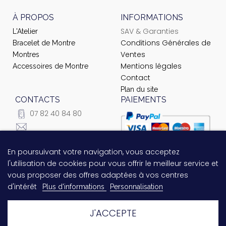
À PROPOS
INFORMATIONS
SAV & Garanties
L'Atelier
Conditions Générales de
Bracelet de Montre
Ventes
Montres
Mentions légales
Accessoires de Montre
Contact
Plan du site
CONTACTS
PAIEMENTS
07 82 40 84 80
courrier@ateliernet.com
104 Rue du Temple -
En poursuivant votre navigation, vous acceptez
Questions relatives au
75003 Paris
l'utilisation de cookies pour vous offrir le meilleur service et
paiement ?
Contactez-nous
vous proposer des offres adaptées à vos centres
!
d'intérêt
Plus d'informations
Personnalisation
J'ACCEPTE
© 2021 Ateliernet. Tous droits réservés
Laissez-nous un message