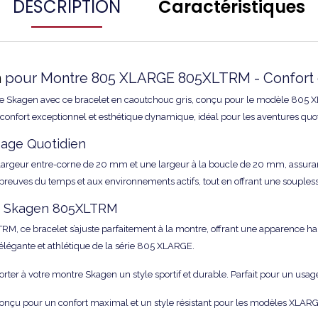
DESCRIPTION
Caractéristiques
n
pour Montre 805 XLARGE 805XLTRM - Confort et
ntre Skagen avec ce bracelet en caoutchouc gris, conçu pour le modèle 805 
e confort exceptionnel et esthétique dynamique, idéal pour les aventures quoti
sage Quotidien
largeur entre-corne de 20 mm et une largeur à la boucle de 20 mm, assuran
épreuves du temps et aux environnements actifs, tout en offrant une souples
le Skagen 805XLTRM
 ce bracelet s’ajuste parfaitement à la montre, offrant une apparence ha
e élégante et athlétique de la série 805 XLARGE.
r à votre montre Skagen un style sportif et durable. Parfait pour un usage act
nçu pour un confort maximal et un style résistant pour les modèles XLARG