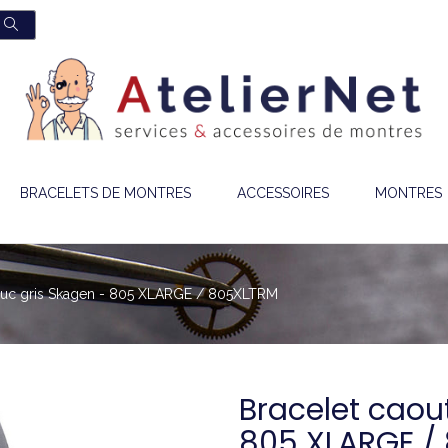
BRACELETS DE MONTRES
ACCESSOIRES
MONTRES
ouc gris Skagen - 805 XLARGE / 805XLTRM
Bracelet caou
805 XLARGE /