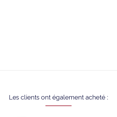
Surpiqure : ton sur ton
20 mm
20 mm
À Boucle
Les clients ont également acheté :