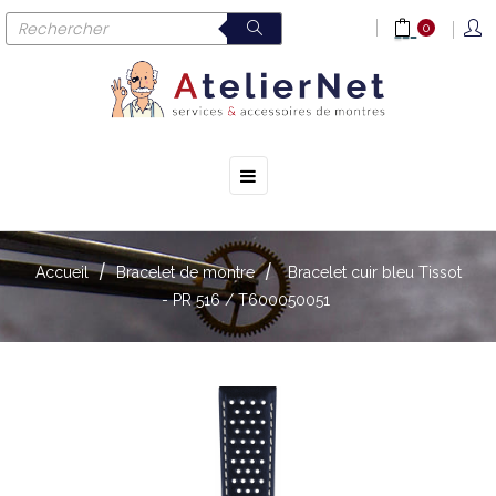
0
☰
Basculer
la
navigation
Accueil
Bracelet de montre
Bracelet cuir bleu Tissot
- PR 516 / T600050051