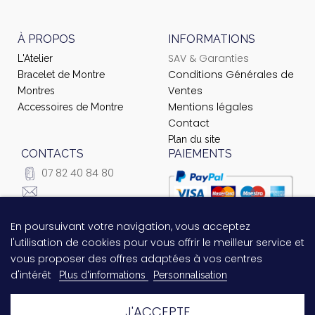
À PROPOS
INFORMATIONS
SAV & Garanties
L'Atelier
Conditions Générales de
Bracelet de Montre
Ventes
Montres
Mentions légales
Accessoires de Montre
Contact
Plan du site
CONTACTS
PAIEMENTS
07 82 40 84 80
courrier@ateliernet.com
104 Rue du Temple -
En poursuivant votre navigation, vous acceptez
Questions relatives au
75003 Paris
l'utilisation de cookies pour vous offrir le meilleur service et
paiement ?
Contactez-nous
vous proposer des offres adaptées à vos centres
!
d'intérêt
Plus d'informations
Personnalisation
J'ACCEPTE