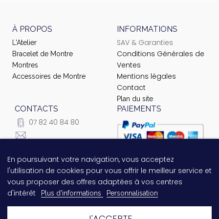
À PROPOS
INFORMATIONS
SAV & Garanties
L'Atelier
Conditions Générales de
Bracelet de Montre
Ventes
Montres
Mentions légales
Accessoires de Montre
Contact
Plan du site
CONTACTS
PAIEMENTS
07 82 40 84 80
courrier@ateliernet.com
104 Rue du Temple -
En poursuivant votre navigation, vous acceptez
Questions relatives au
75003 Paris
l'utilisation de cookies pour vous offrir le meilleur service et
paiement ?
Contactez-nous
vous proposer des offres adaptées à vos centres
!
d'intérêt
Plus d'informations
Personnalisation
J'ACCEPTE