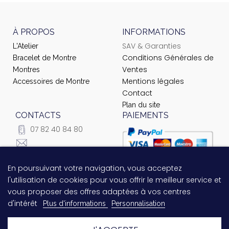
À PROPOS
INFORMATIONS
SAV & Garanties
L'Atelier
Conditions Générales de
Bracelet de Montre
Ventes
Montres
Mentions légales
Accessoires de Montre
Contact
Plan du site
CONTACTS
PAIEMENTS
07 82 40 84 80
courrier@ateliernet.com
104 Rue du Temple -
En poursuivant votre navigation, vous acceptez
Questions relatives au
75003 Paris
l'utilisation de cookies pour vous offrir le meilleur service et
paiement ?
Contactez-nous
vous proposer des offres adaptées à vos centres
!
d'intérêt
Plus d'informations
Personnalisation