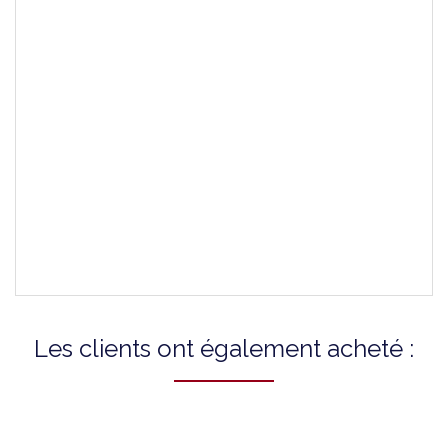
Couleur Du Fermoir
Argent
Attaches Incluses
-
Montres Compatibles
T0062071103600A
T0062071103800A
T0062071105800A
T0062071111600A
T0062071112600A
Les clients ont également acheté :