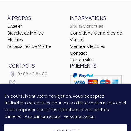
À PROPOS
INFORMATIONS
SAV & Garanties
L'Atelier
Conditions Générales de
Bracelet de Montre
Ventes
Montres
Mentions légales
Accessoires de Montre
Contact
Plan du site
CONTACTS
PAIEMENTS
07 82 40 84 80
courrier@ateliernet.com
104 Rue du Temple -
En poursuivant votre navigation, vous acceptez
Questions relatives au
75003 Paris
l'utilisation de cookies pour vous offrir le meilleur service et
paiement ?
Contactez-nous
vous proposer des offres adaptées à vos centres
!
d'intérêt
Plus d'informations
Personnalisation