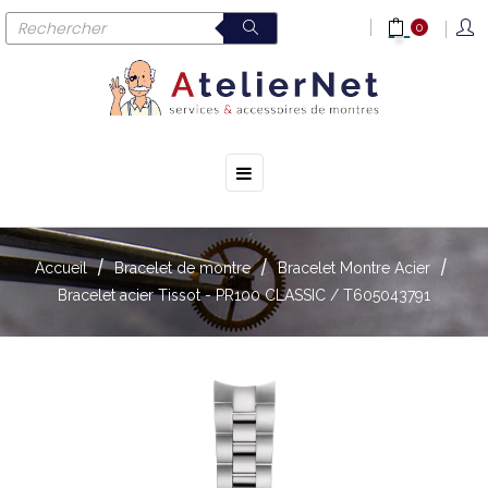
0
☰
Basculer
la
navigation
Accueil
Bracelet de montre
Bracelet Montre Acier
Bracelet acier Tissot - PR100 CLASSIC / T605043791