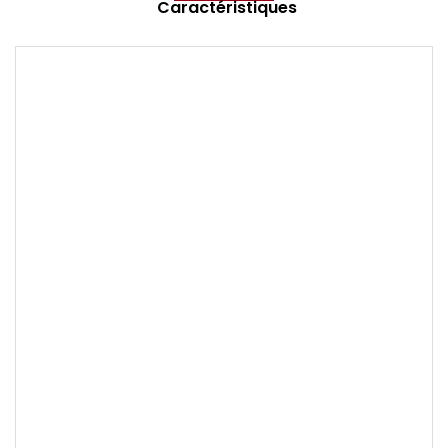
Caractéristiques
Marque
TISSOT
Collection
CARSON AUTO