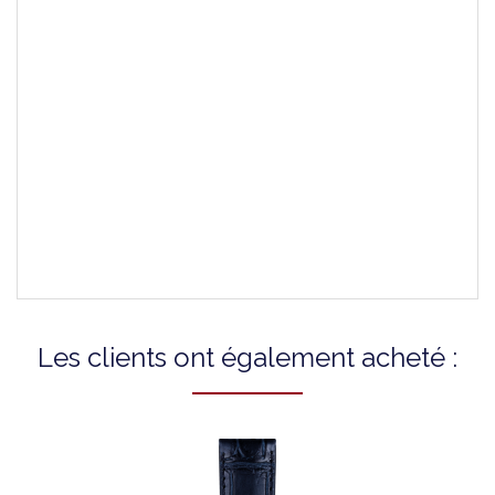
Couleur Du Fermoir
Argent
Attaches Incluses
-
Montres Compatibles
T1222071103100A
T1222071103300A
T1222071103600A
T1222071105100A
Les clients ont également acheté :