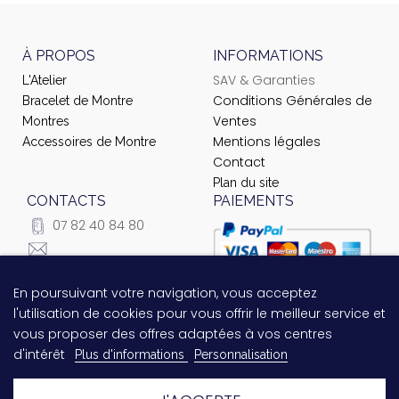
À PROPOS
INFORMATIONS
SAV & Garanties
L'Atelier
Conditions Générales de
Bracelet de Montre
Ventes
Montres
Mentions légales
Accessoires de Montre
Contact
Plan du site
CONTACTS
PAIEMENTS
07 82 40 84 80
courrier@ateliernet.com
104 Rue du Temple -
En poursuivant votre navigation, vous acceptez
Questions relatives au
75003 Paris
l'utilisation de cookies pour vous offrir le meilleur service et
paiement ?
Contactez-nous
vous proposer des offres adaptées à vos centres
!
d'intérêt
Plus d'informations
Personnalisation