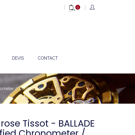
0
DEVIS
CONTACT
ronometer / T605041209
 rose Tissot - BALLADE
tified Chronometer /