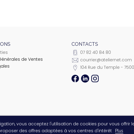
IONS
CONTACTS
ties
07 82 40 84 80
Générales de Ventes
courrier@ateliernet.com
gales
104 Rue du Temple - 7500
gation, vous acceptez l'utilisation de cookies pour vous offrir l
© 2021 Ateliernet. Tous droits réservés
 proposer des offres adaptées à vos centres d'intérêt
Plus