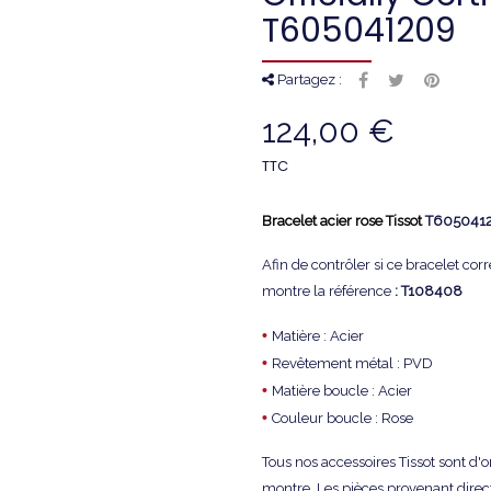
T605041209
Partagez :
124,00 €
TTC
Bracelet
acier rose Tissot
T605041
Afin de contrôler si ce bracelet co
montre la référence
: T108408
•
Matière : Acier
•
Revêtement métal : PVD
•
Matière boucle : Acier
•
Couleur boucle : Rose
Tous nos accessoires Tissot sont d'
montre. Les pièces provenant direc