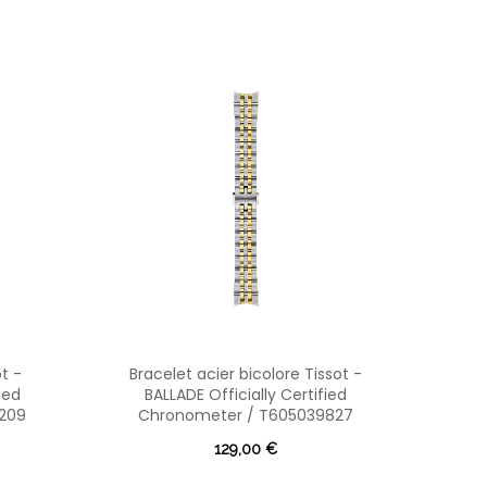
t -
Bracelet acier bicolore Tissot -
Brac
ied
BALLADE Officially Certified
Offic
209
Chronometer / T605039827
129,00 €