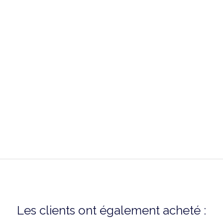
-
Boucle papillon
Rose
-
T1084083303700A
Les clients ont également acheté :