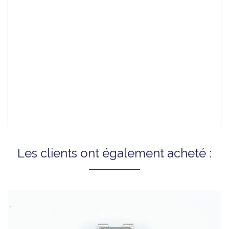
Montres Compatibles
T17148633A
T17148634A
T17148644A
T17148653A
T17148655A
T17198611A
T17198632A
Les clients ont également acheté :