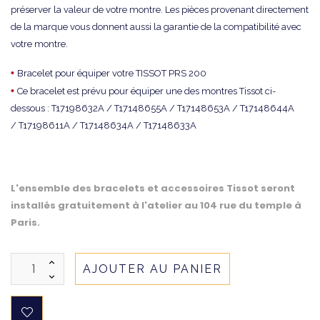
préserver la valeur de votre montre. Les pièces provenant directement
de la marque vous donnent aussi la garantie de la compatibilité avec
votre montre.
•
Bracelet pour équiper votre TISSOT PRS 200
•
Ce bracelet est prévu pour équiper une des montres Tissot ci-
dessous : T17198632A / T17148655A / T17148653A / T17148644A
/ T17198611A / T17148634A / T17148633A
L'ensemble des bracelets et accessoires Tissot seront
installés gratuitement à l'atelier au 104 rue du temple à
Paris.
AJOUTER AU PANIER