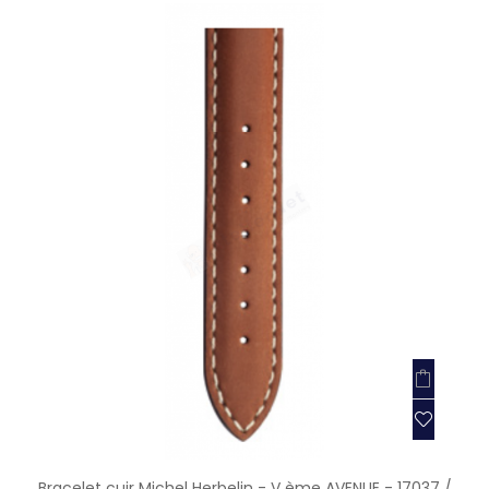
Bracelet cuir Michel Herbelin - V ème AVENUE - 17037 /