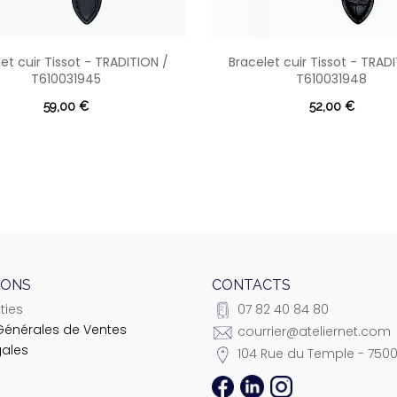
et cuir Tissot - TRADITION /
Bracelet cuir Tissot - TRAD
T610031945
T610031948
59,00 €
52,00 €
IONS
CONTACTS
ties
07 82 40 84 80
Générales de Ventes
courrier@ateliernet.com
gales
104 Rue du Temple - 7500