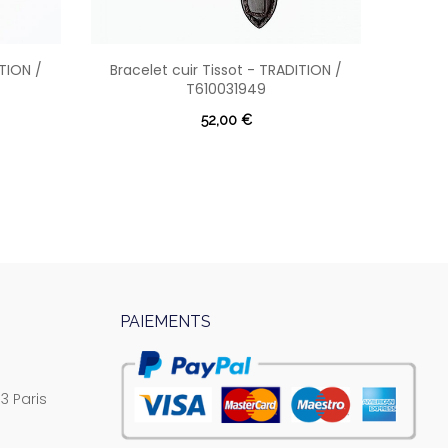
ITION /
Bracelet cuir Tissot - TRADITION /
Fermo
T610031949
LE 
CH
52,00 €
PAIEMENTS
3 Paris