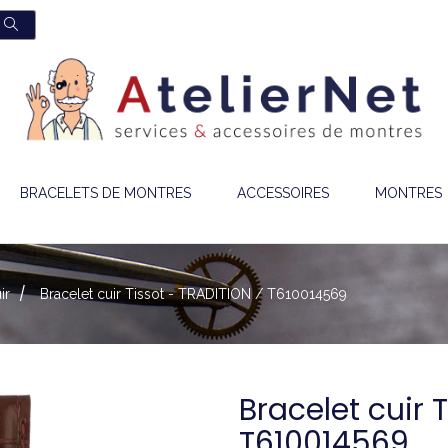
BRACELETS DE MONTRES
ACCESSOIRES
MONTRES
ir
Bracelet cuir Tissot - TRADITION / T610014569
Bracelet cuir 
T610014569