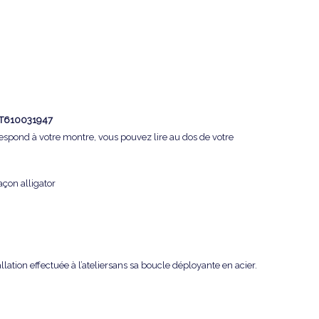
T610031947
rrespond à votre montre, vous pouvez lire au dos de votre
açon alligator
allation effectuée à l’ateliersans sa boucle déployante en acier.