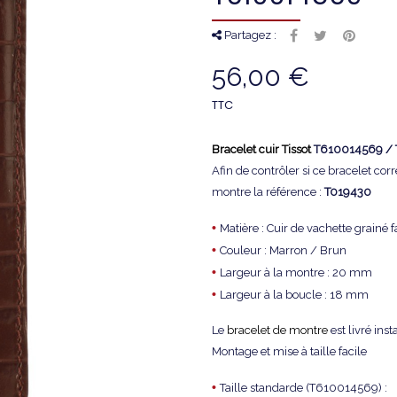
Partagez :
56,00 €
TTC
Bracelet cuir Tissot
T610014569 / 
Afin de contrôler si ce bracelet co
montre la référence :
T019430
•
Matière : Cuir de vachette grainé f
•
Couleur : Marron / Brun
•
Largeur à la montre : 20 mm
•
Largeur à la boucle : 18 mm
Le
bracelet de montre
est livré inst
Montage et mise à taille facile
•
Taille standarde (T610014569) :