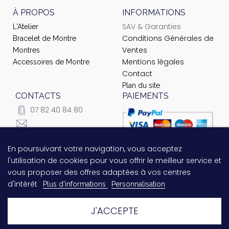
À PROPOS
INFORMATIONS
SAV & Garanties
L'Atelier
Conditions Générales de
Bracelet de Montre
Ventes
Montres
Mentions légales
Accessoires de Montre
Contact
Plan du site
CONTACTS
PAIEMENTS
07 82 40 84 80
courrier@ateliernet.com
104 Rue du Temple -
En poursuivant votre navigation, vous acceptez
Questions relatives au
75003 Paris
l'utilisation de cookies pour vous offrir le meilleur service et
paiement ?
Contactez-nous
vous proposer des offres adaptées à vos centres
!
d'intérêt
Plus d'informations
Personnalisation
J'ACCEPTE
© 2021 Ateliernet. Tous droits réservés
Laissez-nous un message