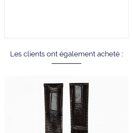
Montres Compatibles
T0595071603100A
T0595281603100A
T0834201601100A
Les clients ont également acheté :