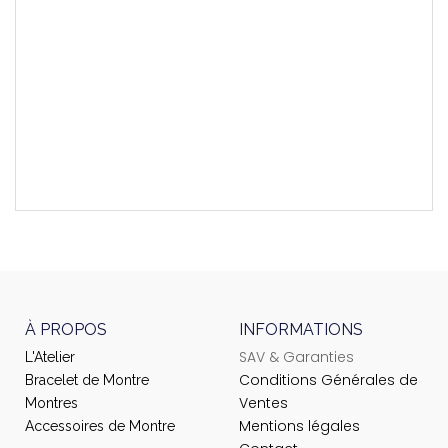
Montres Compatibles
T139407
Longueur Brin 6h
120 mm
Longueur Brin 12h
75 mm
À PROPOS
INFORMATIONS
SAV & Garanties
L'Atelier
Conditions Générales de
Bracelet de Montre
Ventes
Montres
Mentions légales
Accessoires de Montre