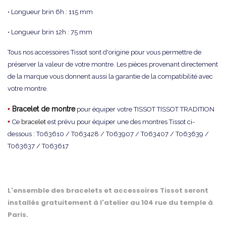
• Longueur brin 6h : 115 mm
• Longueur brin 12h : 75 mm
Tous nos accessoires Tissot sont d'origine pour vous permettre de
préserver la valeur de votre montre. Les pièces provenant directement
de la marque vous donnent aussi la garantie de la compatibilité avec
votre montre.
•
Bracelet de montre
pour équiper votre TISSOT TISSOT TRADITION
•
Ce
bracelet
est prévu pour équiper une des montres Tissot ci-
dessous : T063610 / T063428 / T063907 / T063407 / T063639 /
T063637 / T063617
L'ensemble des bracelets et accessoires Tissot seront
installés gratuitement à l'atelier au 104 rue du temple à
Paris.