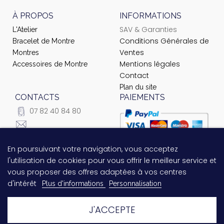
À PROPOS
INFORMATIONS
SAV & Garanties
L'Atelier
Conditions Générales de
Bracelet de Montre
Ventes
Montres
Mentions légales
Accessoires de Montre
Contact
Plan du site
CONTACTS
PAIEMENTS
07 82 40 84 80
courrier@ateliernet.com
104 Rue du Temple -
En poursuivant votre navigation, vous acceptez
Questions relatives au
75003 Paris
l'utilisation de cookies pour vous offrir le meilleur service et
paiement ?
Contactez-nous
vous proposer des offres adaptées à vos centres
!
d'intérêt
Plus d'informations
Personnalisation
J'ACCEPTE
© 2021 Ateliernet. Tous droits réservés
Laissez-nous un message