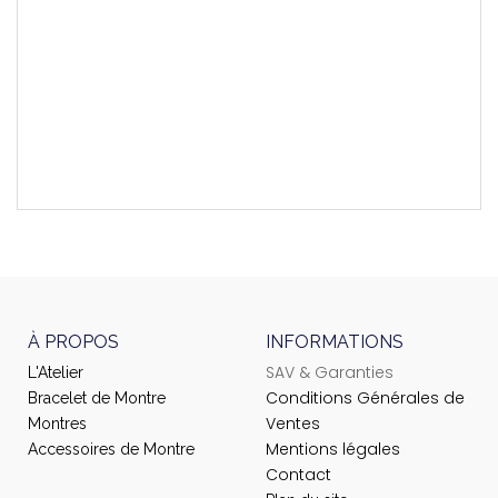
Montres Compatibles
T006414
Longueur Brin 6h
115 mm
Longueur Brin 12h
75 mm
À PROPOS
INFORMATIONS
SAV & Garanties
L'Atelier
Conditions Générales de
Bracelet de Montre
Ventes
Montres
Mentions légales
Accessoires de Montre
Contact