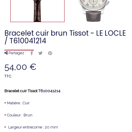
Bracelet cuir brun Tissot - LE LOCLE
/ T610041214
Partagez :
54,00 €
TTC
Bracelet cuir Tissot
T610041214
•
Matière : Cuir
•
Couleur : Brun
•
Largeur entrecorne : 20 mm