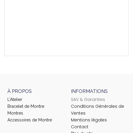
Montres Compatibles
T117509
Longueur Brin 6h
115 mm
Longueur Brin 12h
70 mm
À PROPOS
INFORMATIONS
SAV & Garanties
L'Atelier
Conditions Générales de
Bracelet de Montre
Ventes
Montres
Mentions légales
Accessoires de Montre
Contact