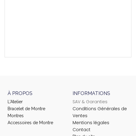
Montres Compatibles
T105309
Longueur Brin 6h
110 mm
Longueur Brin 12h
75 mm
À PROPOS
INFORMATIONS
SAV & Garanties
L'Atelier
Conditions Générales de
Bracelet de Montre
Ventes
Montres
Mentions légales
Accessoires de Montre
Contact