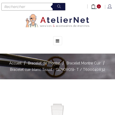
0
☰
Basculer
la
navigation
Accueil
Bracelet de montre
Bracelet Montre Cuir
Bracelet cuir blanc Tissot - GENOROSI- T / T600040832