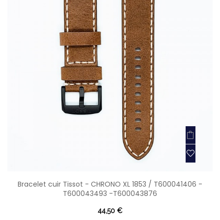
Bracelet cuir Tissot - CHRONO XL 1853 / T600041406 -
T600043493 -T600043876
44,50 €