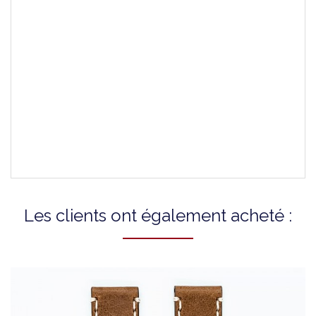
Attaches Incluses
-
Genre
-
Montres Compatibles
T1166173605108A
T1166173605112A
Les clients ont également acheté :