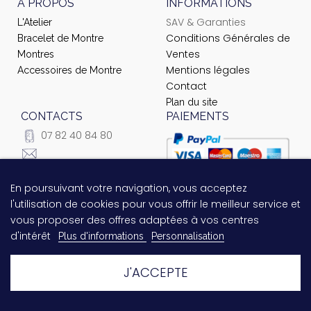
À PROPOS
INFORMATIONS
SAV & Garanties
L'Atelier
Conditions Générales de
Bracelet de Montre
Ventes
Montres
Mentions légales
Accessoires de Montre
Contact
Plan du site
CONTACTS
PAIEMENTS
07 82 40 84 80
courrier@ateliernet.com
104 Rue du Temple -
En poursuivant votre navigation, vous acceptez
Questions relatives au
75003 Paris
l'utilisation de cookies pour vous offrir le meilleur service et
paiement ?
Contactez-nous
vous proposer des offres adaptées à vos centres
!
d'intérêt
Plus d'informations
Personnalisation
J'ACCEPTE
© 2021 Ateliernet. Tous droits réservés
Laissez-nous un message