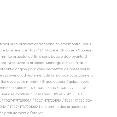
trôler si ce bracelet correspond à votre montre, vous
e la référence : T027417 • Matière : Silicone • Couleur :
2 mm Le bracelet est livré sans boucle déployante. 2
ont livrés avec le bracelet. Montage et mise à taille
ot sont d'origine pour vous permettre de préserver la
èces provenant directement de la marque vous donnent
ilité avec votre montre. • Bracelet pour équiper votre
tibles : T640015934 / T640015936 / T640027130 • Ce
 une des montres ci-dessous : T0274171705100A /
A / T0274171720100A / T0274171720101A / T0274171720102A
104A / T0274173720100A L'ensemble des bracelets et
és gratuitement à l'atelier