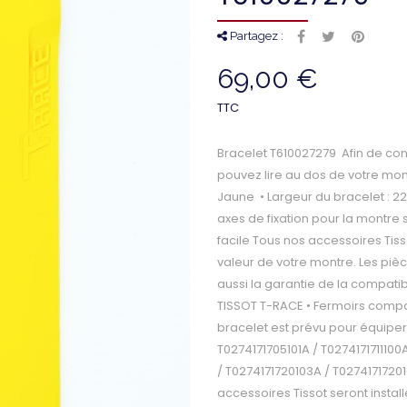
Partagez :
69,00 €
TTC
Bracelet T610027279 Afin de con
pouvez lire au dos de votre montr
Jaune • Largeur du bracelet : 2
axes de fixation pour la montre s
facile Tous nos accessoires Tiss
valeur de votre montre. Les pi
aussi la garantie de la compatib
TISSOT T-RACE • Fermoirs compa
bracelet est prévu pour équiper
T0274171705101A / T0274171711100
/ T0274171720103A / T0274171720
accessoires Tissot seront install