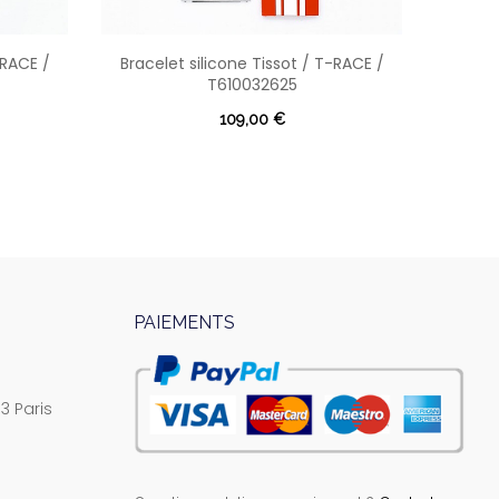
-RACE /
Bracelet silicone Tissot / T-RACE /
Brace
T610032625
109,00 €
PAIEMENTS
3 Paris