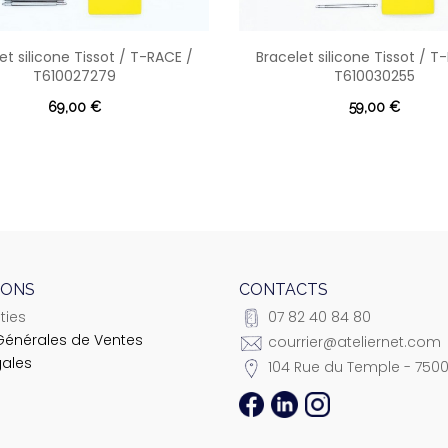
et silicone Tissot / T-RACE /
Bracelet silicone Tissot / T
T610027279
T610030255
69,00 €
59,00 €
IONS
CONTACTS
ties
07 82 40 84 80
Générales de Ventes
courrier@ateliernet.com
gales
104 Rue du Temple - 7500