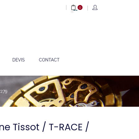
0
DEVIS
CONTACT
7279
one Tissot / T-RACE /