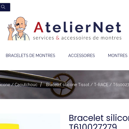
BRACELETS DE MONTRES
ACCESSOIRES
MONTRES
ilicone / Caoutchouc
Bracelet silicone Tissot / T-RACE / T61002
Bracelet silic
T610027279