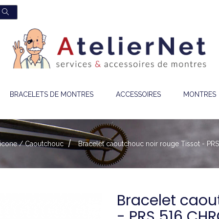
BRACELETS DE MONTRES
ACCESSOIRES
MONTRES
ilicone / Caoutchouc
Bracelet caoutchouc noir rouge Tissot - 
Bracelet caou
- PRS 516 CH