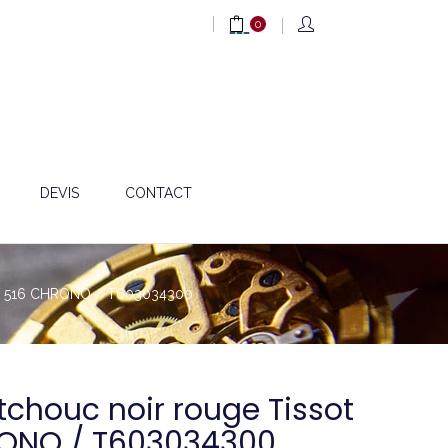
0
DEVIS
CONTACT
PRS 516 CHRONO / T603034300
tchouc noir rouge Tissot
RONO / T603034300