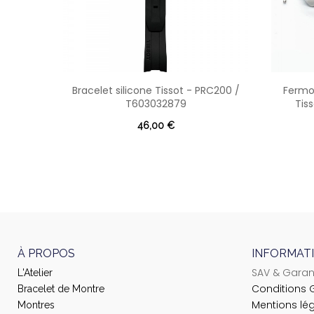
Bracelet silicone Tissot - PRC200 /
Fermoi
T603032879
Tis
46,00 €
À PROPOS
INFORMAT
SAV & Garan
L'Atelier
Conditions 
Bracelet de Montre
Mentions lé
Montres