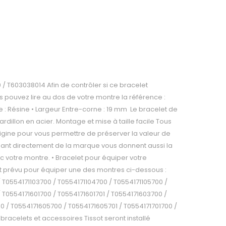
0 / T603038014 Afin de contrôler si ce bracelet
 pouvez lire au dos de votre montre la référence :
re : Résine • Largeur Entre-corne : 19 mm Le bracelet de
rdillon en acier. Montage et mise à taille facile Tous
rigine pour vous permettre de préserver la valeur de
nant directement de la marque vous donnent aussi la
c votre montre. • Bracelet pour équiper votre
t prévu pour équiper une des montres ci-dessous :
/ T0554171103700 / T0554171104700 / T0554171105700 /
/ T0554171601700 / T0554171601701 / T0554171603700 /
 / T0554171605700 / T0554171605701 / T0554171701700 /
racelets et accessoires Tissot seront installé