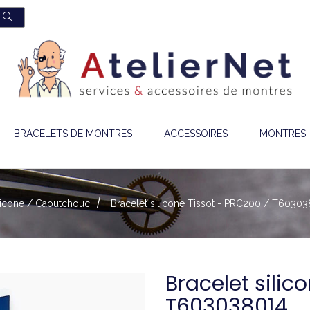
BRACELETS DE MONTRES
ACCESSOIRES
MONTRES
ilicone / Caoutchouc
Bracelet silicone Tissot - PRC200 / T6030
Bracelet silic
T603038014