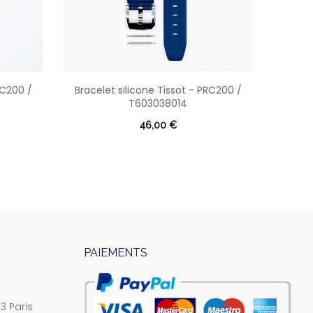
RC200 /
Bracelet silicone Tissot - PRC200 /
Bracel
T603038014
46,00 €
PAIEMENTS
3 Paris