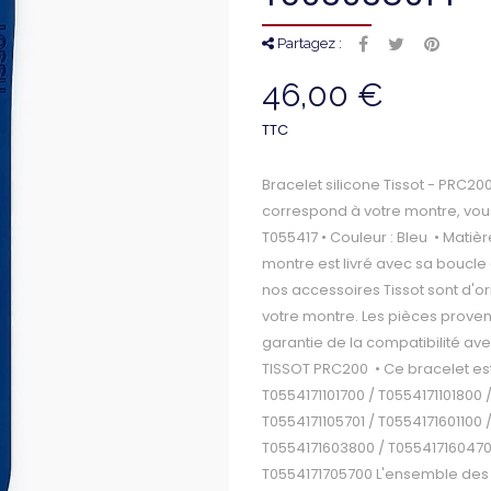
Partagez :
46,00 €
TTC
Bracelet silicone Tissot - PRC20
correspond à votre montre, vous
T055417 • Couleur : Bleu • Matiè
montre est livré avec sa boucle a
nos accessoires Tissot sont d'o
votre montre. Les pièces prove
garantie de la compatibilité ave
TISSOT PRC200 • Ce bracelet es
T0554171101700 / T0554171101800 
T0554171105701 / T0554171601100 
T0554171603800 / T0554171604700
T0554171705700 L'ensemble des b