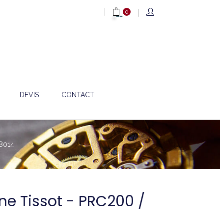
0
DEVIS
CONTACT
38014
one Tissot - PRC200 /