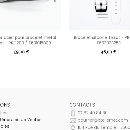
r acier pour bracelet métal
Bracelet silicone Tissot - P
sot - PRC200 / T631015809
T603033253
59,00 €
46,00 €
IONS
CONTACTS
ties
07 82 40 84 80
Générales de Ventes
courrier@ateliernet.com
gales
104 Rue du Temple - 7500