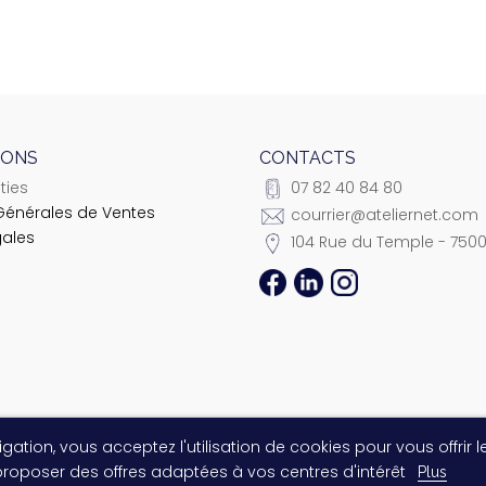
IONS
CONTACTS
ties
07 82 40 84 80
Générales de Ventes
courrier@ateliernet.com
gales
104 Rue du Temple - 7500
gation, vous acceptez l'utilisation de cookies pour vous offrir l
© 2021 Ateliernet. Tous droits réservés
 proposer des offres adaptées à vos centres d'intérêt
Plus