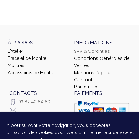
À PROPOS
INFORMATIONS
SAV & Garanties
L'Atelier
Conditions Générales de
Bracelet de Montre
Ventes
Montres
Mentions légales
Accessoires de Montre
Contact
Plan du site
CONTACTS
PAIEMENTS
07 82 40 84 80
courrier@ateliernet.com
104 Rue du Temple -
En poursuivant votre navigation, vous acceptez
Questions relatives au
75003 Paris
l'utilisation de cookies pour vous offrir le meilleur service et
paiement ?
Contactez-nous