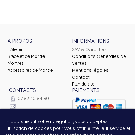
À PROPOS
INFORMATIONS
SAV & Garanties
L'Atelier
Conditions Générales de
Bracelet de Montre
Ventes
Montres
Mentions légales
Accessoires de Montre
Contact
Plan du site
CONTACTS
PAIEMENTS
07 82 40 84 80
courrier@ateliernet.com
104 Rue du Temple -
En poursuivant votre navigation, vous acceptez
Questions relatives au
75003 Paris
l'utilisation de cookies pour vous offrir le meilleur service et
paiement ?
Contactez-nous