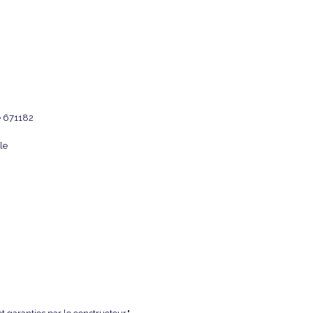
e 671182
ble