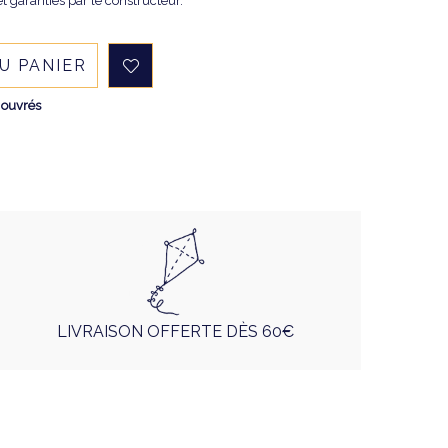
t garanties par le constructeur."
U PANIER
 ouvrés
LIVRAISON OFFERTE DÈS 60€