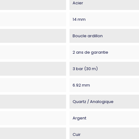
Acier
14 mm
Boucle ardillon
2 ans de garantie
3 bar (30 m)
6.92 mm
Quartz / Analogique
Argent
Cuir