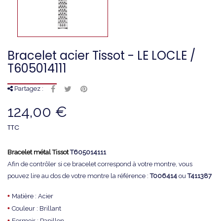
Bracelet acier Tissot - LE LOCLE /
T605014111
Partagez :
124,00 €
TTC
Bracelet métal Tissot
T605014111
Afin de contrôler si ce bracelet correspond à votre montre, vous
pouvez lire au dos de votre montre la référence :
T006414
ou
T411387
•
Matière : Acier
•
Couleur : Brillant
•
Fermoir : Papillon