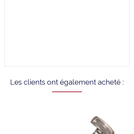
Attaches Incluses
-
Montres Compatibles
T0064141105300A
T41138751A
T41138751B
Les clients ont également acheté :