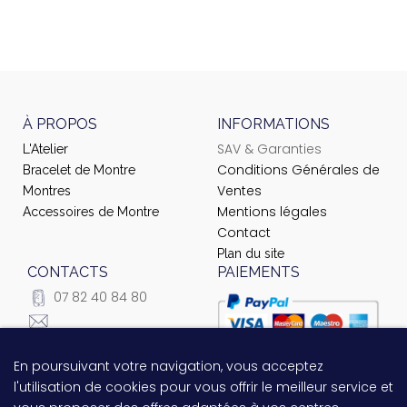
À PROPOS
INFORMATIONS
SAV & Garanties
L'Atelier
Conditions Générales de
Bracelet de Montre
Ventes
Montres
Mentions légales
Accessoires de Montre
Contact
Plan du site
CONTACTS
PAIEMENTS
07 82 40 84 80
courrier@ateliernet.com
104 Rue du Temple -
En poursuivant votre navigation, vous acceptez
Questions relatives au
75003 Paris
l'utilisation de cookies pour vous offrir le meilleur service et
paiement ?
Contactez-nous