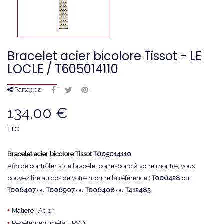
Bracelet acier bicolore Tissot - LE
LOCLE / T605014110
Partagez :
134,00 €
TTC
Bracelet acier bicolore Tissot
T605014110
Afin de contrôler si ce bracelet correspond à votre montre, vous
pouvez lire au dos de votre montre la référence
: T006428
ou
T006407
ou
T006907
ou
T006408
ou
T412483
•
Matière : Acier
•
Revêtement métal : PVD