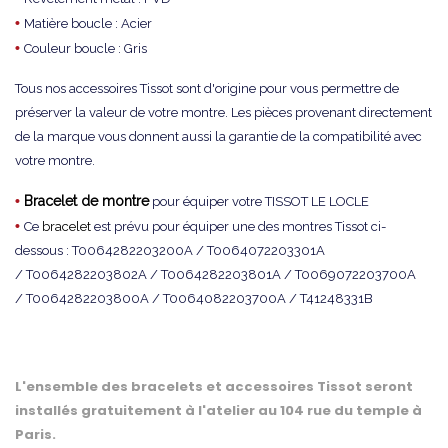
•
Matière boucle : Acier
•
Couleur boucle : Gris
Tous nos accessoires Tissot sont d'origine pour vous permettre de
préserver la valeur de votre montre. Les pièces provenant directement
de la marque vous donnent aussi la garantie de la compatibilité avec
votre montre.
•
Bracelet de montre
pour équiper votre TISSOT LE LOCLE
•
Ce
bracelet
est prévu pour équiper une des montres Tissot ci-
dessous : T0064282203200A / T0064072203301A
/ T0064282203802A / T0064282203801A / T0069072203700A
/ T0064282203800A / T0064082203700A / T41248331B
L'ensemble des bracelets et accessoires Tissot seront
installés gratuitement à l'atelier au 104 rue du temple à
Paris.