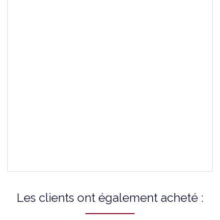
Couleur Du Fermoir
-
Attaches Incluses
-
Genre
-
Fermoirs Compatibles
-
Montres Compatibles
Tissot - VISODATE
Bracelets Compatibles
-
Les clients ont également acheté :