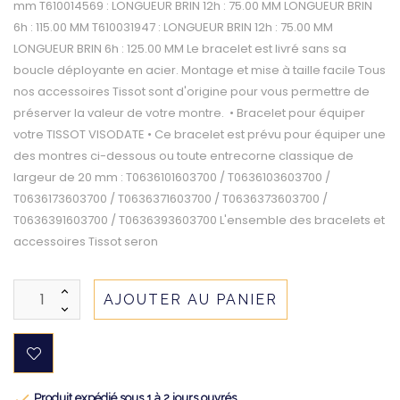
mm T610014569 : LONGUEUR BRIN 12h : 75.00 MM LONGUEUR BRIN
6h : 115.00 MM T610031947 : LONGUEUR BRIN 12h : 75.00 MM
LONGUEUR BRIN 6h : 125.00 MM Le bracelet est livré sans sa
boucle déployante en acier. Montage et mise à taille facile Tous
nos accessoires Tissot sont d'origine pour vous permettre de
préserver la valeur de votre montre. • Bracelet pour équiper
votre TISSOT VISODATE • Ce bracelet est prévu pour équiper une
des montres ci-dessous ou toute entrecorne classique de
largeur de 20 mm : T0636101603700 / T0636103603700 /
T0636173603700 / T0636371603700 / T0636373603700 /
T0636391603700 / T0636393603700 L'ensemble des bracelets et
accessoires Tissot seron
AJOUTER AU PANIER

Produit expédié sous 1 à 2 jours ouvrés