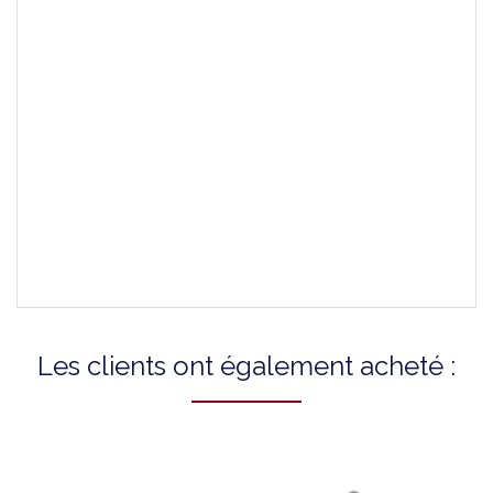
Montres Compatibles
T0636101603700
T0636103603700
T0636173603700
T0636371603700
T0636373603700
T0636391603700
T0636393603700
Les clients ont également acheté :