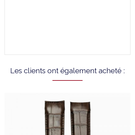
Montres Compatibles
T0356141105100
T0356141605100
T0356141605101
T0356143605100
Les clients ont également acheté :