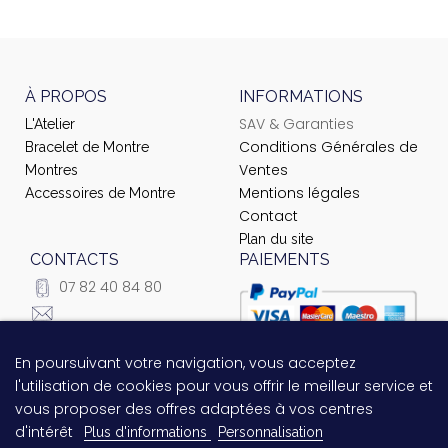
À PROPOS
INFORMATIONS
SAV & Garanties
L'Atelier
Conditions Générales de
Bracelet de Montre
Ventes
Montres
Mentions légales
Accessoires de Montre
Contact
Plan du site
CONTACTS
PAIEMENTS
07 82 40 84 80
courrier@ateliernet.com
104 Rue du Temple -
En poursuivant votre navigation, vous acceptez
Questions relatives au
75003 Paris
l'utilisation de cookies pour vous offrir le meilleur service et
paiement ?
Contactez-nous
vous proposer des offres adaptées à vos centres
!
d'intérêt
Plus d'informations
Personnalisation