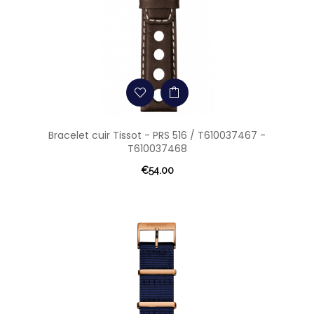
Bracelet cuir Tissot - PRS 516 / T610037467 -
T610037468
€54.00