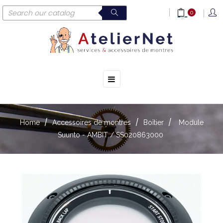
0
☰
Toggle
navigation
Home
Accessoires de montres
Boîtier
Module
Suunto - AMBIT / SS020863000