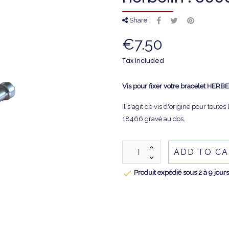
Share:
€7.50
Tax included
Vis pour fixer votre bracelet HERBE
Il s'agit de vis d'origine pour tout
18466
gravé au dos.
ADD TO C

Produit expédié sous 2 à 9 jour