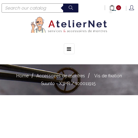
0
☰
Toggle
navigation
Home
Accessoires de montres
Vis de fixation
Suunto - X3HR / 100011915