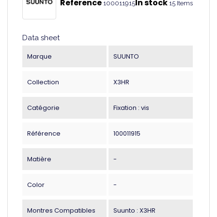
Reference
In stock
100011915
15 Items
Data sheet
Marque
SUUNTO
Collection
X3HR
Catégorie
Fixation : vis
Référence
100011915
Matière
-
Color
-
Montres Compatibles
Suunto : X3HR