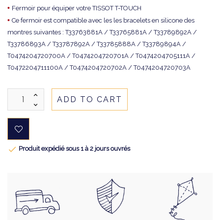
•
Fermoir pour équiper votre TISSOT T-TOUCH
•
Ce fermoir est compatible avec les les bracelets en silicone des
montres suivantes : T33763881A / T33765881A / T33789892A /
T33786893A / T33787892A / T33785888A / T33789894A /
T0474204720700A / T0474204720701A / T0474204705111A /
T0472204711100A / T0474204720702A / T0474204720703A
ADD TO CART

Produit expédié sous 1 à 2 jours ouvrés