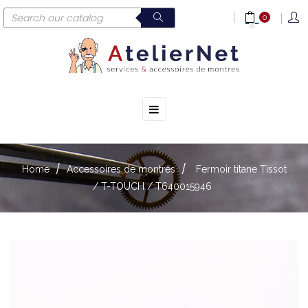
0
☰
Toggle
navigation
Home
Accessoires de montres
Fermoir titane Tissot
/ T-TOUCH / T640015946