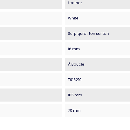
Leather
White
Surpiqure : ton sur ton
16 mm
À Boucle
T918210
105 mm
70 mm