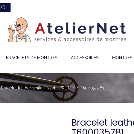
BRACELETS DE MONTRES
ACCESSOIRES
MONTRES
Bracelet leather white Tissot - PRETTY / T600035781
Bracelet leath
T600035781