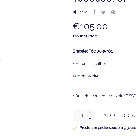
Share:
€105.00
Tax included
Bracelet
T600035781
•
Material : Leather
•
Color : White
•
Bracelet pour équiper votre TIS
ADD TO C

Produit expédié sous 2 à 9 jour